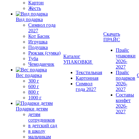
Картон
Жесть
Вид подарка
Символ года
2027
Скачать
Кот Басик
ПРАЙС
Игрушка
Подушка
Прайс
Рюкзак (сумка)
упаковки
Каталог
Туба
2026-
УПАКОВКИ
Чемоданчик
2027
Текстильная
Прайс
Вес подарка
Картонная
подарков
300 г
Символ
2026-
600 г
года 2027
2027
800 г
Составы
1000 г
конфет
2026-
Подарки детям
2027
детям
сотрудников
в детский сад
в школу
мальчикам