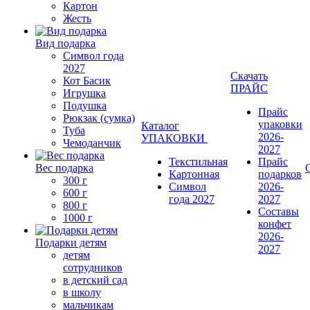
Картон
Жесть
Вид подарка
Символ года
2027
Скачать
Кот Басик
ПРАЙС
Игрушка
Подушка
Прайс
Рюкзак (сумка)
упаковки
Каталог
Туба
2026-
УПАКОВКИ
Чемоданчик
2027
Текстильная
Прайс
Вес подарка
Картонная
подарков
300 г
Символ
2026-
600 г
года 2027
2027
800 г
Составы
1000 г
конфет
2026-
Подарки детям
2027
детям
сотрудников
в детский сад
в школу
мальчикам