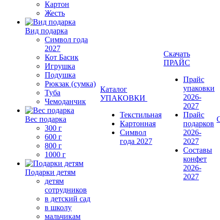
Картон
Жесть
Вид подарка
Символ года
2027
Скачать
Кот Басик
ПРАЙС
Игрушка
Подушка
Прайс
Рюкзак (сумка)
упаковки
Каталог
Туба
2026-
УПАКОВКИ
Чемоданчик
2027
Текстильная
Прайс
Вес подарка
Картонная
подарков
300 г
Символ
2026-
600 г
года 2027
2027
800 г
Составы
1000 г
конфет
2026-
Подарки детям
2027
детям
сотрудников
в детский сад
в школу
мальчикам