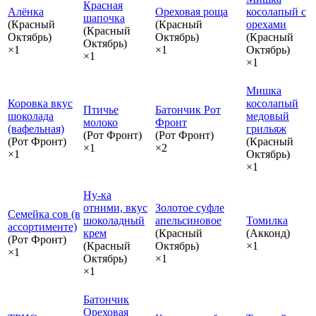
Красная
Алёнка
Ореховая роща
косолапый с
шапочка
(Красный
(Красный
орехами
(Красный
Октябрь)
Октябрь)
(Красный
Октябрь)
×1
×1
Октябрь)
×1
×1
Мишка
Коровка вкус
косолапый
Птичье
Батончик Рот
шоколада
медовый
молоко
Фронт
(вафельная)
грильяж
(Рот Фронт)
(Рот Фронт)
(Рот Фронт)
(Красный
×1
×2
×1
Октябрь)
×1
Ну-ка
отними, вкус
Золотое суфле
Семейка сов (в
шоколадный
апельсиновое
Томилка
ассортименте)
крем
(Красный
(Акконд)
(Рот Фронт)
(Красный
Октябрь)
×1
×1
Октябрь)
×1
×1
Батончик
Ореховая