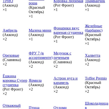
ТРИО
Коровка любимая
Трамвайчик
роща
(Акконд)
(Рот Фронт)
(Акконд)
(Красный
×1
×1
×1
Октябрь)
×1
Желейные
Фонарики вкус
Амбрель
Малена мини
(барбарис)
вареная сгущенка
(Акконд)
(Акконд)
(Красный
(Рот Фронт)
×2
×1
Октябрь)
×1
×1
ФРУ 7 (в
Медунок с
Ореховые
Халветта
ассортименте)
печеньем
(Славянка)
(Акконд)
(Акконд)
(Славянка)
×2
×2
×2
×2
Ёшкина
Астрон нуга и
Toffee Premio
коровка Супер
Ярмила
карамель
(Красный
сгущенка
(Акконд)
(Акконд)
Октябрь)
(Рот Фронт)
×2
×2
×2
×2
Шоколадница
Отважный
Птица
Отломи
в