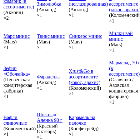
комарик (в
Зимолюбка
(неглазированная)
ассортименте
ассортименте)
(Акконд)
(Акконд)
(кокос, арахис
(Акконд)
×1
×1
(Коломенский
×2
×1
Милки вэй
Марс минис
Твикс минис
Сникерс минис
минис
(Mars)
(Mars)
(Mars)
(Mars)
×1
×1
×1
×1
Мармелад 70 
Зефир
(в
Xrust&Go в
«Обожайка»
ассортименте)
Фараделла
ассортименте
(Пензенская
(Славянка /
(Акконд)
(кокос, арахис)
кондитерская
Азовская
×1
(Коломенский)
фабрика)
кондитерская
×1
×1
фабрика)
×1
Шоколад
Вафли
Карамель на
Аленка 90 г
сливочные
палочке
(Красный
(Коломенский)
(Конфитрейд)
Октябрь)
×1
×1
×1