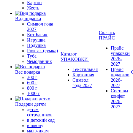
Картон
Жесть
Вид подарка
Символ года
2027
Скачать
Кот Басик
ПРАЙС
Игрушка
Подушка
Прайс
Рюкзак (сумка)
упаковки
Каталог
Туба
2026-
УПАКОВКИ
Чемоданчик
2027
Текстильная
Прайс
Вес подарка
Картонная
подарков
300 г
Символ
2026-
600 г
года 2027
2027
800 г
Составы
1000 г
конфет
2026-
Подарки детям
2027
детям
сотрудников
в детский сад
в школу
мальчикам