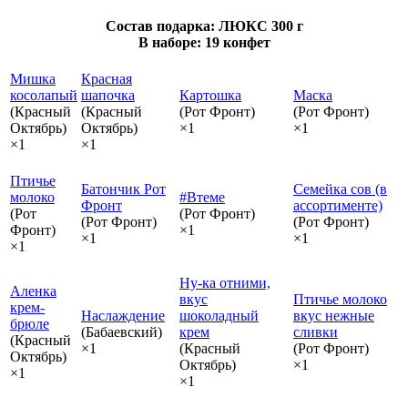
Состав подарка: ЛЮКС 300 г
В наборе: 19 конфет
Мишка
Красная
косолапый
шапочка
Картошка
Маска
(Красный
(Красный
(Рот Фронт)
(Рот Фронт)
Октябрь)
Октябрь)
×1
×1
×1
×1
Птичье
Батончик Рот
Семейка сов (в
молоко
#Втеме
Фронт
ассортименте)
(Рот
(Рот Фронт)
(Рот Фронт)
(Рот Фронт)
Фронт)
×1
×1
×1
×1
Ну-ка отними,
Аленка
вкус
Птичье молоко
крем-
Наслаждение
шоколадный
вкус нежные
брюле
(Бабаевский)
крем
сливки
(Красный
×1
(Красный
(Рот Фронт)
Октябрь)
Октябрь)
×1
×1
×1