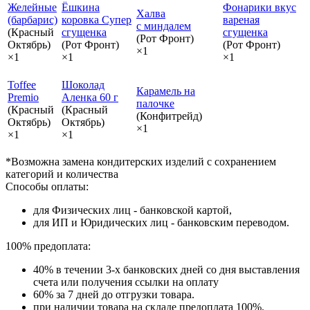
Желейные
Ёшкина
Фонарики вкус
Халва
(барбарис)
коровка Супер
вареная
с миндалем
(Красный
сгущенка
сгущенка
(Рот Фронт)
Октябрь)
(Рот Фронт)
(Рот Фронт)
×1
×1
×1
×1
Toffee
Шоколад
Карамель на
Premio
Аленка 60 г
палочке
(Красный
(Красный
(Конфитрейд)
Октябрь)
Октябрь)
×1
×1
×1
*Возможна замена кондитерских изделий с сохранением
категорий и количества
Способы оплаты:
для Физических лиц - банковской картой,
для ИП и Юридических лиц - банковским переводом.
100% предоплата:
40% в течении 3-х банковских дней со дня выставления
счета или получения ссылки на оплату
60% за 7 дней до отгрузки товара.
при наличии товара на складе предоплата 100%.