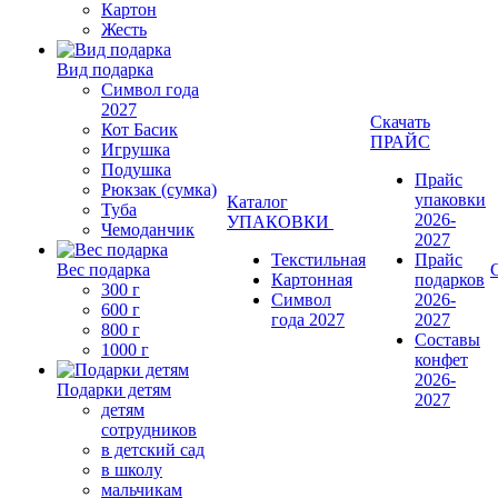
Картон
Жесть
Вид подарка
Символ года
2027
Скачать
Кот Басик
ПРАЙС
Игрушка
Подушка
Прайс
Рюкзак (сумка)
упаковки
Каталог
Туба
2026-
УПАКОВКИ
Чемоданчик
2027
Текстильная
Прайс
Вес подарка
Картонная
подарков
300 г
Символ
2026-
600 г
года 2027
2027
800 г
Составы
1000 г
конфет
2026-
Подарки детям
2027
детям
сотрудников
в детский сад
в школу
мальчикам